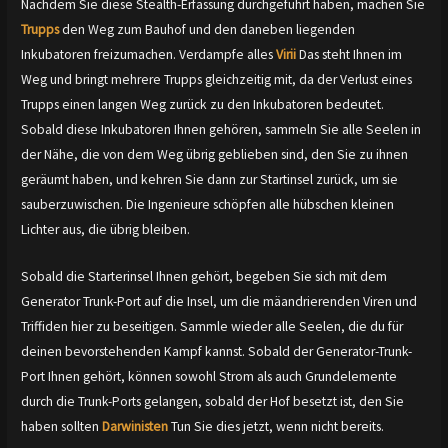
Nachdem Sie diese Stealth-Erfassung durchgeführt haben, machen Sie
Trupps
den Weg zum Bauhof und den daneben liegenden
Inkubatoren freizumachen. Verdampfe alles
Virii
Das steht Ihnen im
Weg und bringt mehrere Trupps gleichzeitig mit, da der Verlust eines
Trupps einen langen Weg zurück zu den Inkubatoren bedeutet.
Sobald diese Inkubatoren Ihnen gehören, sammeln Sie alle Seelen in
der Nähe, die von dem Weg übrig geblieben sind, den Sie zu ihnen
geräumt haben, und kehren Sie dann zur Startinsel zurück, um sie
sauberzuwischen. Die Ingenieure schöpfen alle hübschen kleinen
Lichter aus, die übrig bleiben.
Sobald die Starterinsel Ihnen gehört, begeben Sie sich mit dem
Generator Trunk-Port auf die Insel, um die mäandrierenden Viren und
Triffiden hier zu beseitigen. Sammle wieder alle Seelen, die du für
deinen bevorstehenden Kampf kannst. Sobald der Generator-Trunk-
Port Ihnen gehört, können sowohl Strom als auch Grundelemente
durch die Trunk-Ports gelangen, sobald der Hof besetzt ist, den Sie
haben sollten
Darwinisten
Tun Sie dies jetzt, wenn nicht bereits.