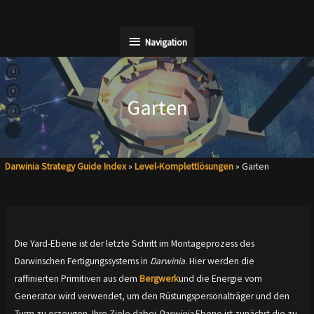
Zum
Inhalt
Navigation
Navigation
springen
Garten
Darwinia Strategy Guide Index
»
Level-Komplettlösungen
»
Garten
Die Yard-Ebene ist der letzte Schritt im Montageprozess des
Darwinschen Fertigungssystems in
Darwinia
. Hier werden die
raffinierten Primitiven aus dem
Bergwerk
und die Energie vom
Generator wird verwendet, um den Rüstungspersonalträger und den
Turm zu erzeugen. Ihre Ziele dabei
Darwinia
Ebene ist zunächst die zu