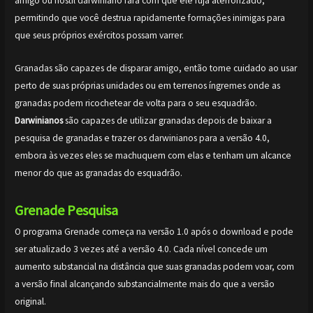
amigo ou hostil darwiniano fará com que ele fuja aterrorizado,
permitindo que você destrua rapidamente formações inimigas para
que seus próprios exércitos possam varrer.
Granadas são capazes de disparar amigo, então tome cuidado ao usar
perto de suas próprias unidades ou em terrenos íngremes onde as
granadas podem ricochetear de volta para o seu esquadrão.
Darwinianos
são capazes de utilizar granadas depois de baixar a
pesquisa de granadas e trazer os darwinianos para a versão 4.0,
embora às vezes eles se machuquem com elas e tenham um alcance
menor do que as granadas do esquadrão.
Grenade
Pesquisa
O programa Grenade começa na versão 1.0 após o download e pode
ser atualizado 3 vezes até a versão 4.0. Cada nível concede um
aumento substancial na distância que suas granadas podem voar, com
a versão final alcançando substancialmente mais do que a versão
original.