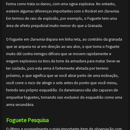
forma como trata os danos, com uma ogiva explosiva. No entanto,
existem algumas diferenças importantes com o Rocket em
Darwinia
.
Em termos de raio de explosão, por exemplo, o Foguete tem uma
área de efeito prejudicial muito menor do que a Granada.
O foguete em
Darwinia
dispara em linha reta, ao contrário da granada
que se arqueia no ar em direção ao seu alvo, o que torna o Foguete
muito útil contra inimigos difíceis que se movem rapidamente e
exigem explosivos ou tiros da torre da armadura para matar. Deve-se
ter cuidado, pois esta arma é fortemente afetada por terreno
próximo, o que significa que se você atirar perto de uma inclinação,
você corre o risco de atingir o solo antes do ponto que você mirou,
ferindo seu próprio esquadrão. Os darwinianos não são capazes de
empunhar foguetes, tornando isso exclusivo do esquadrão como uma
arma secundária.
Foguete
Pesquisa
O último e possivelmente o mais importante item de observação com