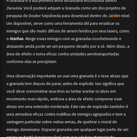
A Granada é a sua primeira arma secundária encontrada dentro
Darwinia
. Você poderá adquirir a Granada como um dos projetos de
pesquisa do Doutor Sepúlveda para download dentro do
Jardim
nível.
Um disponível, serve como uma ferramenta útil para erradicar os
inimigos que são muito difíceis de serem feridos por seus lasers, como
o
Aranhas
. Atingir esses inimigos com as granadas ricocheteando e
atrasando ainda pode ser um pequeno desafio por si só. Além disso, a
área de efeito o torna eficaz contra unidades aerotransportadas
conforme elas se precipitam.
Uma observação importante ao usar uma granada é o leve atraso que
a granada tem depois de parar, antes de explodir. Isso significa que
você deve cronometrar seus tiros ao tentar acertar os alvos em
movimento mais rápido, embora a área de efeito compense esse
atraso em uma extensão moderada. Este raio de explosão também é
uma armadura eficaz contra matilhas de inimigos agrupados e tem a
vantagem particular sobre outras armas, de quebrar o moral do
inimigo darwiniano. Disparar granadas em qualquer lugar perto de um