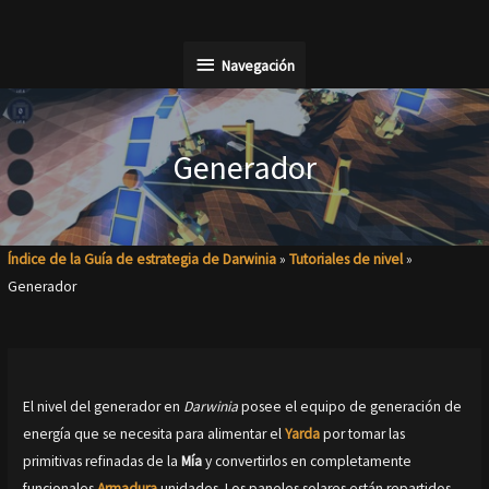
Ir
al
Navegación
Navegación
contenido
Generador
Índice de la Guía de estrategia de Darwinia
»
Tutoriales de nivel
»
Generador
El nivel del generador en
Darwinia
posee el equipo de generación de
energía que se necesita para alimentar el
Yarda
por tomar las
primitivas refinadas de la
Mía
y convertirlos en completamente
funcionales
Armadura
unidades. Los paneles solares están repartidos