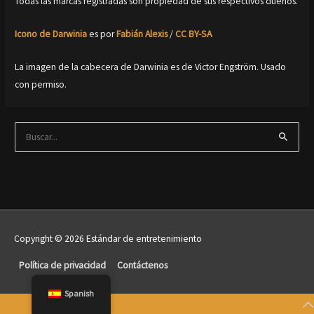
Todas las marcas registradas son propiedad de sus respectivos dueños.
Icono de Darwinia
es por
Fabián Alexis
/
CC BY-SA
La imagen de la cabecera de Darwinia es de Victor Engström. Usado
con permiso.
B
u
s
c
a
r
Copyright © 2026 Estándar de entretenimiento
p
inicio
o
Política de privacidad
Contáctenos
r
al
Spanish
:
Scroll