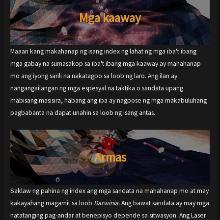
Mga kaaway
Maaari kang makahanap ng isang index ng lahat ng mga iba't ibang
mga gabay na sumasakop sa iba't ibang mga kaaway ay mahahanap
mo ang iyong sarili na nakatagpo sa loob ng laro. Ang ilan ay
nangangailangan ng mga espesyal na taktika o sandata upang
mabisang masisira, habang ang iba ay nagpose ng mga makabuluhang
pagbabanta na dapat unahin sa loob ng isang antas.
Armas
Saklaw ng pahina ng index ang mga sandata na mahahanap mo at may
kakayahang magamit sa loob
Darwinia.
Ang bawat sandata ay may mga
natatanging pag-andar at benepisyo depende sa sitwasyon. Ang Laser