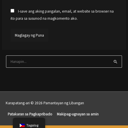
I-save ang aking pangalan, email, at website sa browser na
ito para sa susunod na magkomento ako.
M
a
g
h
a
n
Karapatang-ari © 2026 Pamantayan ng Libangan
Itaas
a
sa
p
Patakaran sa Pagkapribado
Makipag-ugnayan sa amin
p
scroll
Tagalog