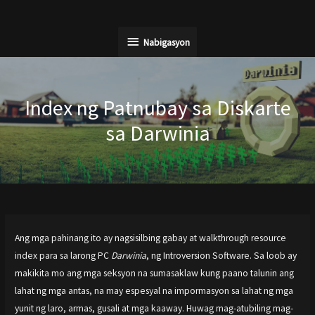
Lumaktaw
sa
Nabigasyon
Nabigasyon
nilalaman
Index ng Patnubay sa Diskarte
sa Darwinia
Ang mga pahinang ito ay nagsisilbing gabay at walkthrough resource
index para sa larong PC
Darwinia
, ng Introversion Software. Sa loob ay
makikita mo ang mga seksyon na sumasaklaw kung paano talunin ang
lahat ng mga antas, na may espesyal na impormasyon sa lahat ng mga
yunit ng laro, armas, gusali at mga kaaway. Huwag mag-atubiling mag-