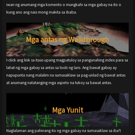
iwan ng anumang mga komento o mungkahi sa mga gabay na ito o
kung ano ang nais mong makita sa ibaba.
Mga antas ng Walkthrough
I-click ang link sa itaas upang magpatuloy sa pangunahing index para sa
lahat ng mga gabay sa antas sa loob ng laro. Ang bawat gabay ay
napupunta nang malalim na sumasaklaw sa pag-unlad ng bawat antas
at anumang natatanging mga aspeto na tukoy sa bawat antas.
Mga Yunit
Naglalaman ang pahinang ito ng mga gabay na sumasaklaw sa iba't