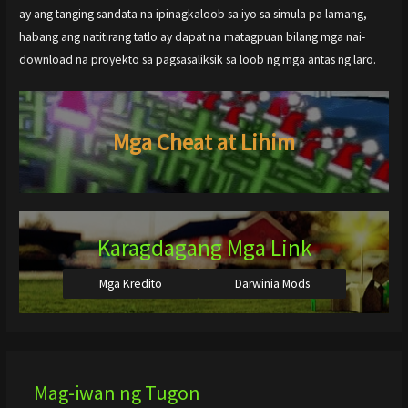
ay ang tanging sandata na ipinagkaloob sa iyo sa simula pa lamang,
habang ang natitirang tatlo ay dapat na matagpuan bilang mga nai-
download na proyekto sa pagsasaliksik sa loob ng mga antas ng laro.
Mga Cheat at Lihim
Karagdagang Mga Link
Mga Kredito
Darwinia Mods
Mag-iwan ng Tugon