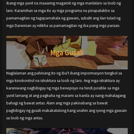
ibang mga yunit na maaaring magamit ng mga manlalaro sa loob ng
laro. Karamihan sa mga ito ay mga programa na pinapatakbo sa
pamamagitan ng tagapamahala ng gawain, subalit ang ilan tulad ng
mga Darwinian ay nilikha sa pamamagitan ng iba pang mga paraan.
Mga Gusali
Naglalaman ang pahinang ito ng iba't ibang impormasyon tungkol sa
mga kinokontrol na istruktura sa loob ng laro. Ang mga istraktura ay
karaniwang nagbibigay ng mga benepisyo na hindi posible sa mga
yunit lamang at ang pagkuha ng marami sa kanila ay isang mahalagang
bahagi ng bawat antas. Alam ang mga pakinabang sa bawat
pagbibigay ng gusali makakatulong kang unahin ang iyong mga gawain
sa loob ng mga antas.