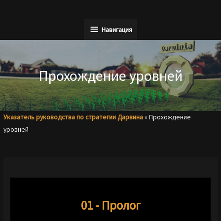
Перейти
к
Навигация
Навигация
содержимому
Прохождение уровней
Указатель руководства по стратегии Дарвина
»
Прохождение
уровней
01 - Пролог