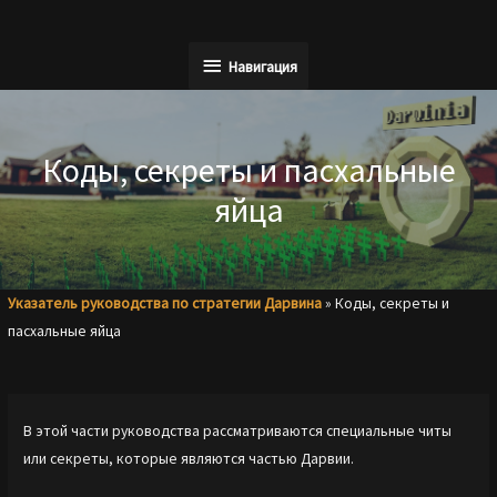
Перейти
к
Навигация
Навигация
содержимому
Коды, секреты и пасхальные
яйца
Указатель руководства по стратегии Дарвина
»
Коды, секреты и
пасхальные яйца
В этой части руководства рассматриваются специальные читы
или секреты, которые являются частью Дарвии.