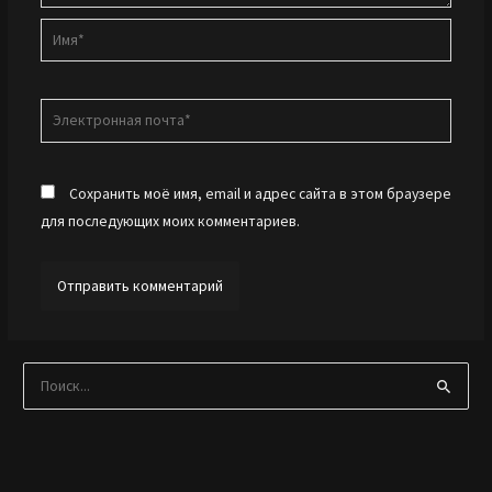
Имя*
Электронная
почта*
Сохранить моё имя, email и адрес сайта в этом браузере
для последующих моих комментариев.
И
щ
и
: