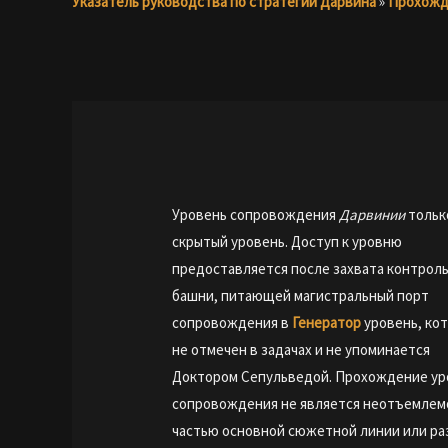
Указатель руководства по стратегии Дарвина
»
Прохожд
Уровень сопровождения
Дарвинии
тольк
скрытый уровень. Доступ к уровню
предоставляется после захвата контрол
башни, питающей магистральный порт
сопровождения в
Генератор
уровень, ко
не отмечен в задачах и не упоминается
Доктором Сепульведой. Прохождение ур
сопровождения не является неотъемлем
частью основной сюжетной линии или ра