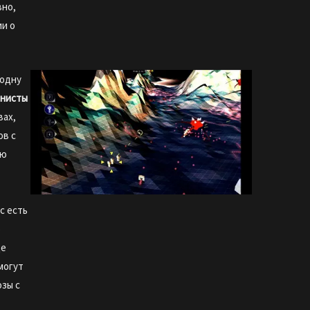
вно,
ии о
одну
нисты
вах,
ов с
ую
а
с есть
о
ще
могут
озы с