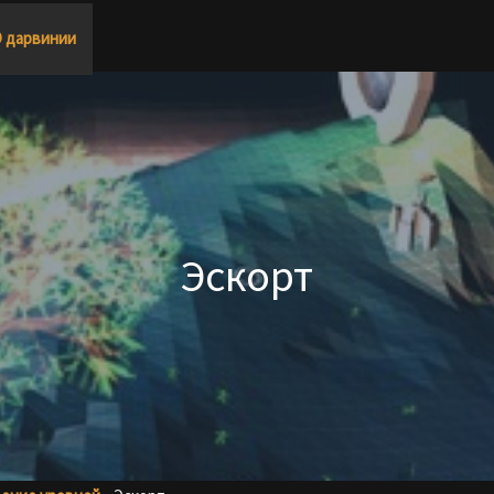
 дарвинии
Эскорт