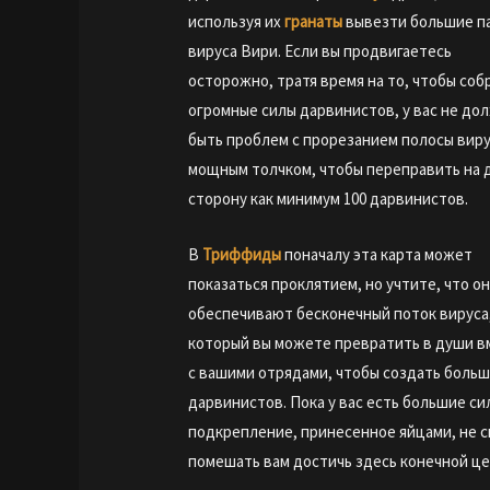
используя их
гранаты
вывезти большие п
вируса Вири. Если вы продвигаетесь
осторожно, тратя время на то, чтобы соб
огромные силы дарвинистов, у вас не до
быть проблем с прорезанием полосы вир
мощным толчком, чтобы переправить на 
сторону как минимум 100 дарвинистов.
В
Триффиды
поначалу эта карта может
показаться проклятием, но учтите, что о
обеспечивают бесконечный поток вируса
который вы можете превратить в души в
с вашими отрядами, чтобы создать боль
дарвинистов. Пока у вас есть большие си
подкрепление, принесенное яйцами, не 
помешать вам достичь здесь конечной це