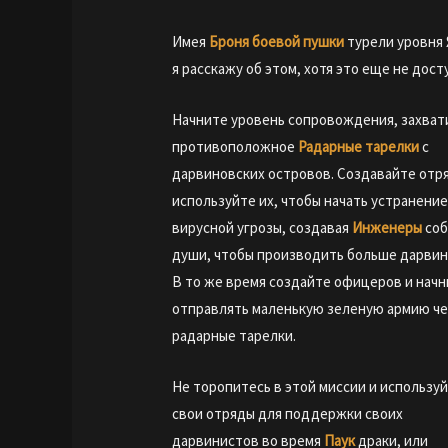
Имея
Броня боевой пушки
турели уровня 
я расскажу об этом, хотя это еще не дост
Начните уровень сопровождения, захват
противоположное
Радарные тарелки
с
дарвиновских островов. Создавайте отр
используйте их, чтобы начать устранени
вирусной угрозы, создавая
Инженеры
соб
души, чтобы производить больше дарвин
В то же время создайте офицеров и нач
отправлять маленькую зеленую армию ч
радарные тарелки.
Не торопитесь в этой миссии и использу
свои отряды для поддержки своих
дарвинистов во время
Паук
драки, или