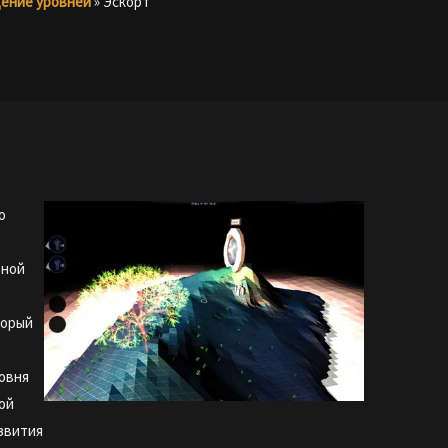
ение уровней
»
Эскорт
о
ьной
торый
овня
ой
звития