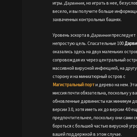
игры.
Дарвиния
, но играть в нее, безусло
весело, и вы получите больше информац
захваченных контрольных башнях.
Уровень эскорта в
Дарвиния
преследует 
непростую цель. Спасательные 100
Дарви
оказались здесь на двух маленьких остро
сопровождая их через центральный остр
массивной вирусной инфекцией, на друг
сторону и на миниатюрный остров с
Магистральный порт
и дерево на нем. Эт
миссия почти обязательна, поскольку у ва
обновленные дарвинисты как минимум д
версии 3.0, хотя иметь их до версии 4.0 е
предпочтительнее, поскольку они сами с
бороться с большей частью вирусной угр
вашей поддержкой в этом случае.