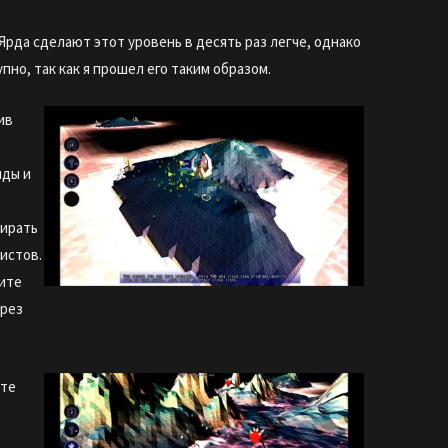
Ярда сделают этот уровень в десять раз легче, однако
упно, так как я прошел его таким образом.
ив
яды и
е
ирать
истов.
ните
ерез
йте