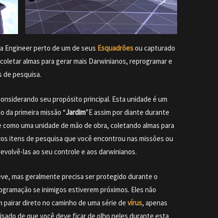
ma Engineer perto de um de seus
Esquadrões
ou capturado
 coletar almas para gerar mais Darwinianos, reprogramar e
s de pesquisa.
nsiderando seu propósito principal. Esta unidade é um
o da primeira missão “
Jardim
”E assim por diante durante
e como uma unidade de mão de obra, coletando almas para
vos itens de pesquisa que você encontrou nas missões ou
volvê-las ao seu controle e aos darwinianos.
eve, mas geralmente precisa ser protegido durante o
rogramação se inimigos estiverem próximos. Eles não
 pairar direto no caminho de uma série de
vírus
, apenas
visado de que você deve ficar de olho neles durante esta