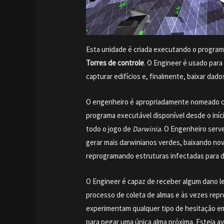
Esta unidade é criada executando o progra
Torres de controle
. O Engineer é usado para
capturar edifícios e, finalmente, baixar dado
O engenheiro é apropriadamente nomeado co
programa executável disponível desde o iníci
todo o jogo de
Darwinia
. O Engenheiro serv
gerar mais darwinianos verdes, baixando no
reprogramando estruturas infectadas para de
O Engineer é capaz de receber algum dano l
processo de coleta de almas e às vezes rep
experimentam qualquer tipo de hesitação em
para pegar uma única alma próxima. Esteja a