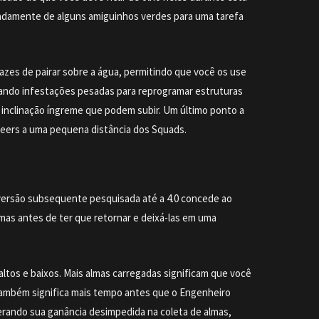
radamente de alguns amiguinhos verdes para uma tarefa
azes de pairar sobre a água, permitindo que você os use
ando infestações pesadas para reprogramar estruturas
 à inclinação íngreme que podem subir. Um último ponto a
neers a uma pequena distância dos Squads.
versão subsequente pesquisada até a 4.0 concede ao
mas antes de ter que retornar e deixá-las em uma
ltos e baixos. Mais almas carregadas significam que você
também significa mais tempo antes que o Engenheiro
erando sua ganância desimpedida na coleta de almas,